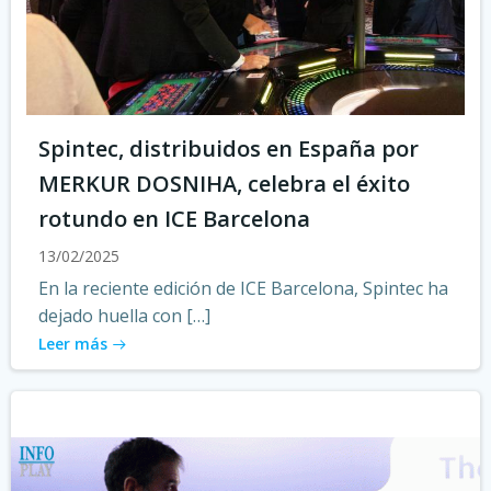
Spintec, distribuidos en España por
MERKUR DOSNIHA, celebra el éxito
rotundo en ICE Barcelona
13/02/2025
En la reciente edición de ICE Barcelona, Spintec ha
dejado huella con […]
Leer más