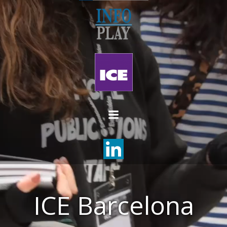
Saltar
al
contenido
ICE Barcelona