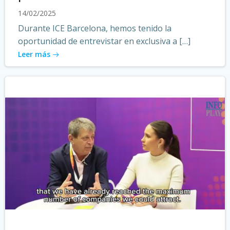
14/02/2025
Durante ICE Barcelona, hemos tenido la
oportunidad de entrevistar en exclusiva a […]
Leer más