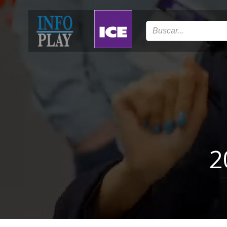
Saltar
al
contenido
2