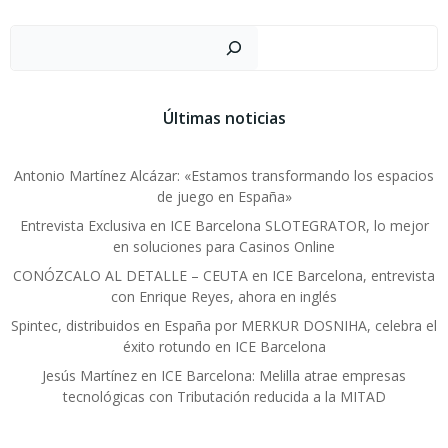
Navegación
Navegación
por
por
Busc
las
las
Últimas noticias
entradas
entradas
Antonio Martínez Alcázar: «Estamos transformando los espacios
de juego en España»
Entrevista Exclusiva en ICE Barcelona SLOTEGRATOR, lo mejor
en soluciones para Casinos Online
CONÓZCALO AL DETALLE – CEUTA en ICE Barcelona, entrevista
con Enrique Reyes, ahora en inglés
Spintec, distribuidos en España por MERKUR DOSNIHA, celebra el
éxito rotundo en ICE Barcelona
Jesús Martínez en ICE Barcelona: Melilla atrae empresas
tecnológicas con Tributación reducida a la MITAD