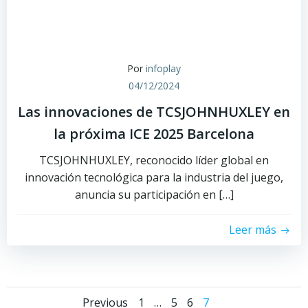
Por
infoplay
04/12/2024
Las innovaciones de TCSJOHNHUXLEY en
la próxima ICE 2025 Barcelona
TCSJOHNHUXLEY, reconocido líder global en
innovación tecnológica para la industria del juego,
anuncia su participación en […]
Leer más
Página
Página
Página
Página
Previous
1
…
5
6
7