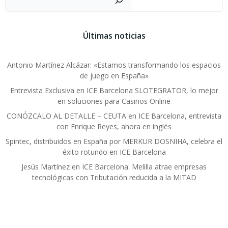
Últimas noticias
Antonio Martínez Alcázar: «Estamos transformando los espacios
de juego en España»
Entrevista Exclusiva en ICE Barcelona SLOTEGRATOR, lo mejor
en soluciones para Casinos Online
CONÓZCALO AL DETALLE – CEUTA en ICE Barcelona, entrevista
con Enrique Reyes, ahora en inglés
Spintec, distribuidos en España por MERKUR DOSNIHA, celebra el
éxito rotundo en ICE Barcelona
Jesús Martínez en ICE Barcelona: Melilla atrae empresas
tecnológicas con Tributación reducida a la MITAD