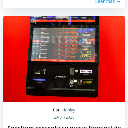
Leer más
Por
infoplay
20/01/2025
Sportium presenta su nuevo terminal de