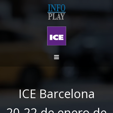
Saltar
al
contenido
ICE Barcelona
20-22 de enero de