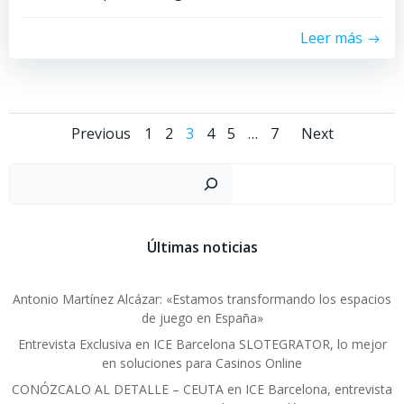
Leer más
Navegación
Navegación
Naveg
Página
Página
Página
Página
Página
Página
Previous
1
2
3
4
5
…
7
Next
por
por
por
Busc
las
las
las
Últimas noticias
entradas
entradas
entra
Antonio Martínez Alcázar: «Estamos transformando los espacios
de juego en España»
Entrevista Exclusiva en ICE Barcelona SLOTEGRATOR, lo mejor
en soluciones para Casinos Online
CONÓZCALO AL DETALLE – CEUTA en ICE Barcelona, entrevista